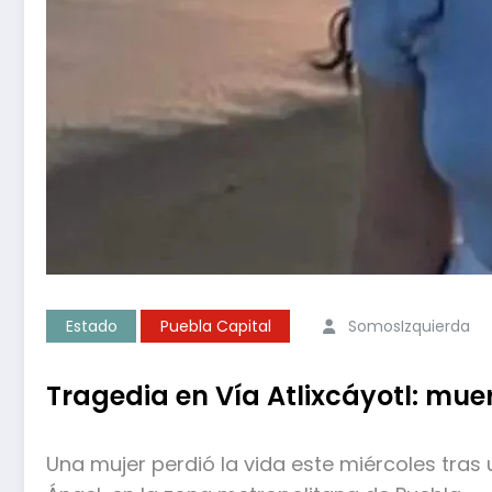
Estado
Puebla Capital
SomosIzquierda
Tragedia en Vía Atlixcáyotl: mue
Una mujer perdió la vida este miércoles tras