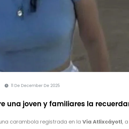
11 De December De 2025
re una joven y familiares la recuerd
 una carambola registrada en la
Vía Atlixcáyotl
, 