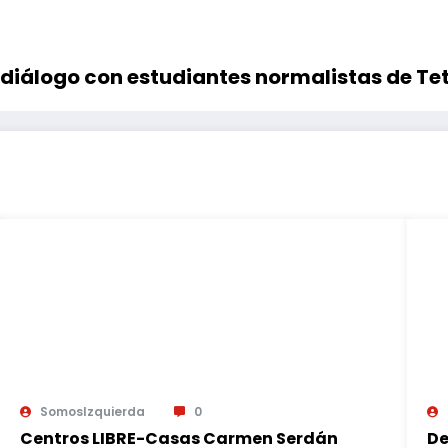
l diálogo con estudiantes normalistas de Te
SomosIzquierda
0
Centros LIBRE-Casas Carmen Serdán
De