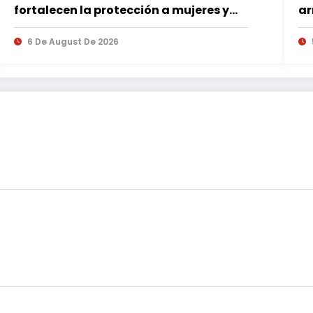
fortalecen la protección a mujeres y
ar
reducen feminicidios en Puebla
Re
6 De August De 2026