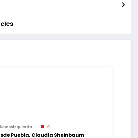
teles
SomosIzquierda
0
sde Puebla, Claudia Sheinbaum