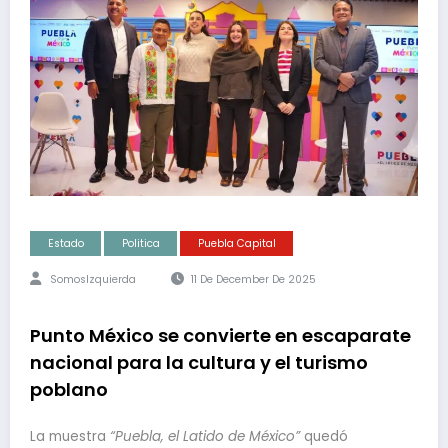
Estado
Politica
Puebla Capital
SomosIzquierda
11 De December De 2025
Punto México se convierte en escaparate
nacional para la cultura y el turismo
poblano
La muestra
“Puebla, el Latido de México”
quedó