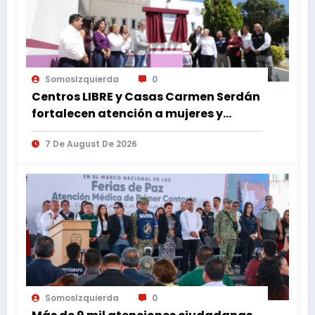
SomosIzquierda
0
Centros LIBRE y Casas Carmen Serdán
fortalecen atención a mujeres y
reducen feminicidio en Puebla
7 De August De 2026
SomosIzquierda
0