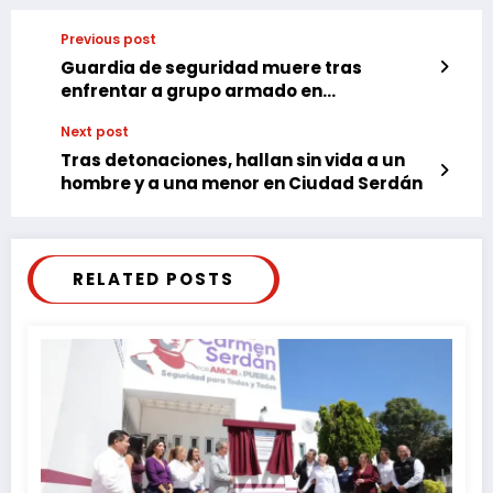
Previous post
Guardia de seguridad muere tras
enfrentar a grupo armado en
Texmelucan; deja cuatro hijos en la
Next post
orfandad
Tras detonaciones, hallan sin vida a un
hombre y a una menor en Ciudad Serdán
RELATED POSTS