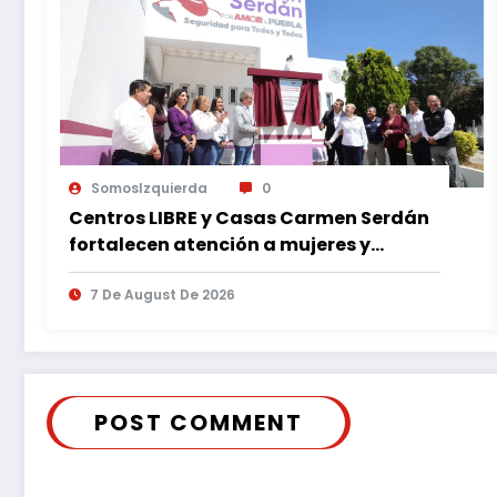
SomosIzquierda
0
Centros LIBRE y Casas Carmen Serdán
fortalecen atención a mujeres y
reducen feminicidio en Puebla
7 De August De 2026
POST COMMENT