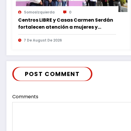
SomosIzquierda
0
Centros LIBRE y Casas Carmen Serdán
fortalecen atención a mujeres y
reducen feminicidio en Puebla
7 De August De 2026
POST COMMENT
Comments