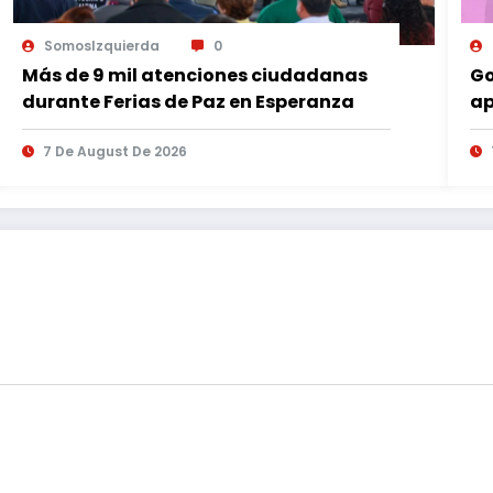
SomosIzquierda
0
Más de 9 mil atenciones ciudadanas
Go
durante Ferias de Paz en Esperanza
ap
es
7 De August De 2026