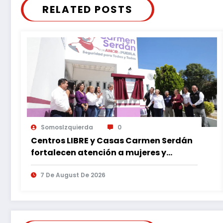
RELATED POSTS
SomosIzquierda
0
Centros LIBRE y Casas Carmen Serdán
fortalecen atención a mujeres y
reducen feminicidio en Puebla
7 De August De 2026