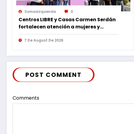
SomosIzquierda
0
Centros LIBRE y Casas Carmen Serdán
fortalecen atención a mujeres y
reducen feminicidio en Puebla
7 De August De 2026
POST COMMENT
Comments