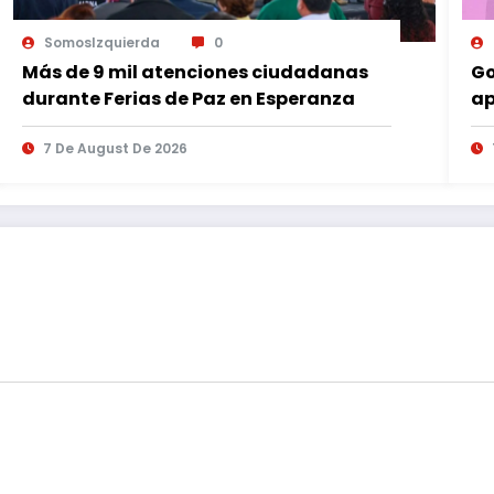
SomosIzquierda
0
Más de 9 mil atenciones ciudadanas
Go
durante Ferias de Paz en Esperanza
ap
es
7 De August De 2026