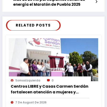
energía el Maratón de Puebla 2025
RELATED POSTS
SomosIzquierda
0
Centros LIBRE y Casas Carmen Serdán
fortalecen atención a mujeres y
reducen feminicidio en Puebla
7 De August De 2026