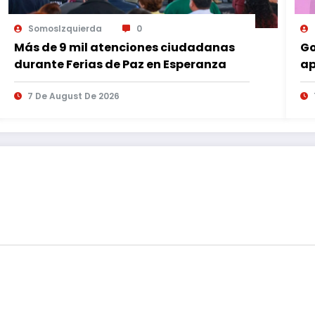
SomosIzquierda
0
Más de 9 mil atenciones ciudadanas
Go
durante Ferias de Paz en Esperanza
ap
es
7 De August De 2026