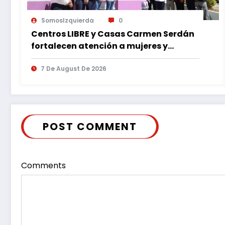
SomosIzquierda
0
Centros LIBRE y Casas Carmen Serdán
fortalecen atención a mujeres y
reducen feminicidio en Puebla
7 De August De 2026
POST COMMENT
Comments