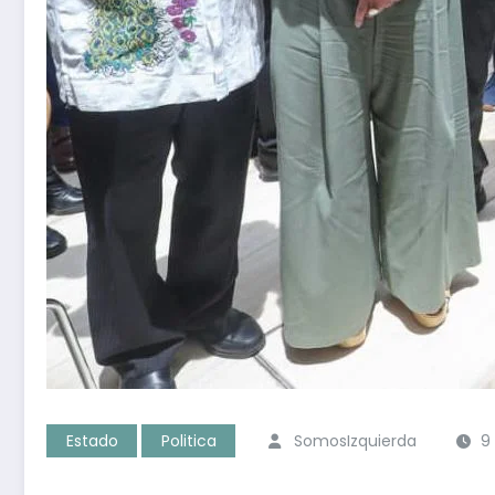
Estado
Politica
SomosIzquierda
9