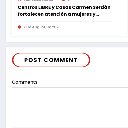
Centros LIBRE y Casas Carmen Serdán
fortalecen atención a mujeres y
reducen feminicidio en Puebla
7 De August De 2026
POST COMMENT
Comments