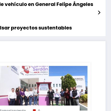
e vehículo en General Felipe Ángeles
lsar proyectos sustentables
SomosIzquierda
0