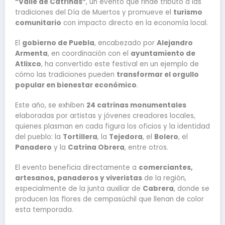
“Valle de Catrinas”
, un evento que rinde tributo a las
tradiciones del Día de Muertos y promueve el
turismo
comunitario
con impacto directo en la economía local.
El
gobierno de Puebla
, encabezado por
Alejandro
Armenta
, en coordinación con el
ayuntamiento de
Atlixco
, ha convertido este festival en un ejemplo de
cómo las tradiciones pueden
transformar el orgullo
popular en bienestar económico
.
Este año, se exhiben
24 catrinas monumentales
elaboradas por artistas y jóvenes creadores locales,
quienes plasman en cada figura los oficios y la identidad
del pueblo: la
Tortillera
, la
Tejedora
, el
Bolero
, el
Panadero
y la
Catrina Obrera
, entre otros.
El evento beneficia directamente a
comerciantes,
artesanos, panaderos y viveristas
de la región,
especialmente de la junta auxiliar de
Cabrera
, donde se
producen las flores de cempasúchil que llenan de color
esta temporada.